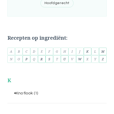
Hoofdgerecht
Recepten op ingrediënt:
A
B
C
D
E
F
G
H
I
J
K
L
M
N
O
P
Q
R
S
T
U
V
W
X
Y
Z
K
Knoflook
(1)