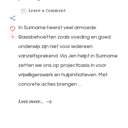
on
Leave a Comment
Jen
helpt
In Suriname heerst veel armoede.
in
Suriname
Basisbehoeften zoals voeding en goed
0
onderwijs zijn niet voor iedereen
vanzelfsprekend. Via Jen helpt in Suriname
zetten we ons op projectbasis in voor
vrijwilligerswerk en hulpinitiatieven. Met
concrete acties brengen …
Lees meer...