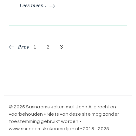
Lees meer...
Berichten
Page
Page
Page
Prev
1
2
3
paginering
© 2025 Surinaams koken met Jen • Alle rechten
voorbehouden • Niets van deze site mag zonder
toestemming gebruikt worden •
www.surinaamskokenmetjen.nl • 2018 - 2025